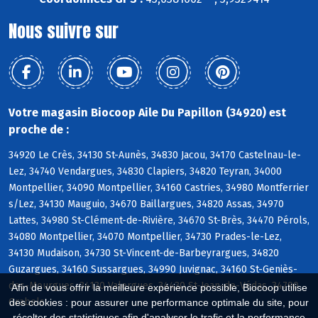
Nous suivre sur
Votre magasin Biocoop Aile Du Papillon (34920) est
proche de :
34920 Le Crès, 34130 St-Aunès, 34830 Jacou, 34170 Castelnau-le-
Lez, 34740 Vendargues, 34830 Clapiers, 34820 Teyran, 34000
Montpellier, 34090 Montpellier, 34160 Castries, 34980 Montferrier
s/Lez, 34130 Mauguio, 34670 Baillargues, 34820 Assas, 34970
Lattes, 34980 St-Clément-de-Rivière, 34670 St-Brès, 34470 Pérols,
34080 Montpellier, 34070 Montpellier, 34730 Prades-le-Lez,
34130 Mudaison, 34730 St-Vincent-de-Barbeyrargues, 34820
Guzargues, 34160 Sussargues, 34990 Juvignac, 34160 St-Geniès-
des-Mourgues, 34130 Valergues, 34430 St-Jean-de-Védas, 34790
Afin de vous offrir la meilleure expérience possible, Biocoop utilise
Grabels
des cookies : pour assurer une performance optimale du site, pour
récolter des statistiques afin d'analyser le trafic et la performance