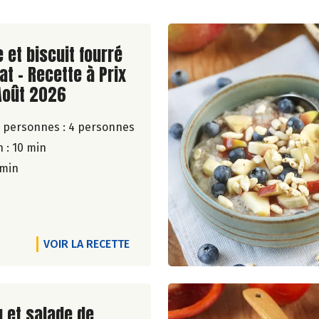
ite de la recette
 et biscuit fourré
at - Recette à Prix
Août 2026
 personnes :
4 personnes
 : 10 min
 min
VOIR LA RECETTE
ite de la recette
u et salade de