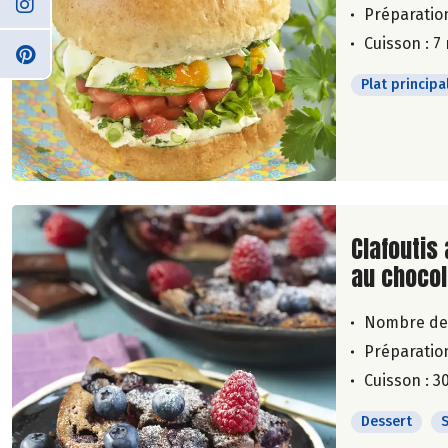
Préparation
Cuisson : 7
Plat principa
Lire la su
Clafoutis 
au chocol
Nombre de
Préparation
Cuisson : 3
Dessert