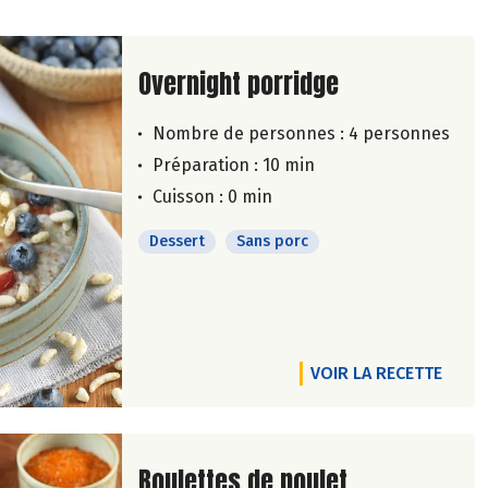
Lire la suite de la recette
Overnight porridge
Nombre de personnes :
4 personnes
Préparation : 10 min
Cuisson : 0 min
Dessert
Sans porc
VOIR LA RECETTE
Lire la suite de la recette
Boulettes de poulet