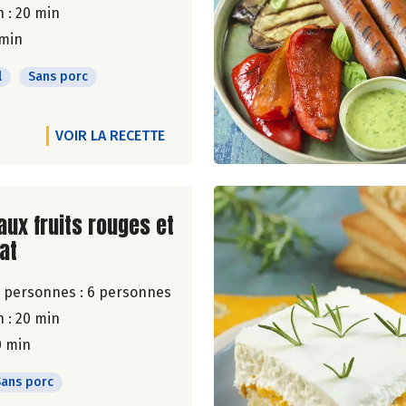
 : 20 min
 min
l
Sans porc
VOIR LA RECETTE
ite de la recette
aux fruits rouges et
at
 personnes :
6 personnes
 : 20 min
0 min
Sans porc