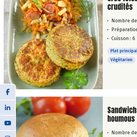
crudités
Nombre de
Préparation
Cuisson : 6
Plat principa
Végétarien
Lire la su
Sandwichs
houmous 
Nombre de