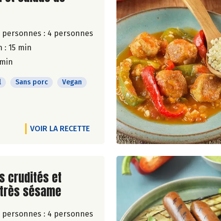
 personnes :
4 personnes
 : 15 min
 min
l
Sans porc
Vegan
VOIR LA RECETTE
ite de la recette
 crudités et
très sésame
 personnes :
4 personnes