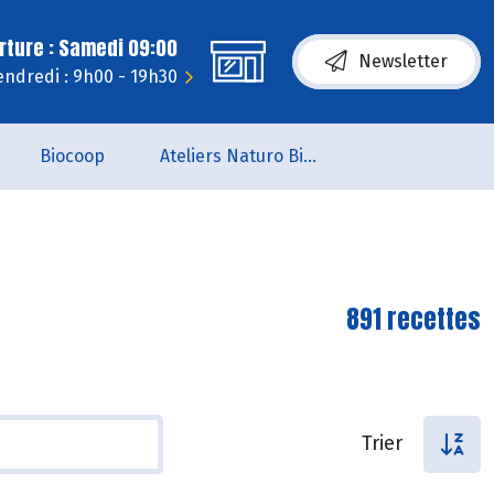
rture : Samedi 09:00
Newsletter
endredi : 9h00 - 19h30
Biocoop
Ateliers Naturo Biocoop L'Aile du Papillon
891 recettes
Trier