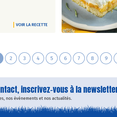
VOIR LA RECETTE
2
3
4
5
6
7
8
9
tact, inscrivez-vous à la newsletter
fres, nos événements et nos actualités.