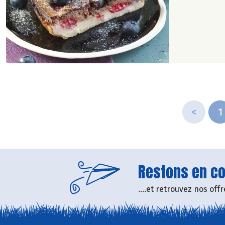
<
1
Restons en con
....et retrouvez nos of