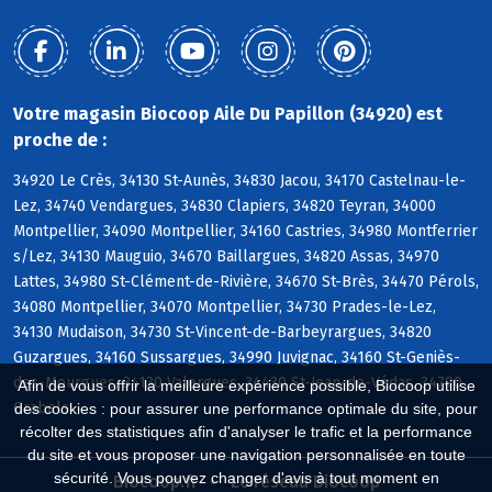
Votre magasin Biocoop Aile Du Papillon (34920) est
proche de :
34920 Le Crès, 34130 St-Aunès, 34830 Jacou, 34170 Castelnau-le-
Lez, 34740 Vendargues, 34830 Clapiers, 34820 Teyran, 34000
Montpellier, 34090 Montpellier, 34160 Castries, 34980 Montferrier
s/Lez, 34130 Mauguio, 34670 Baillargues, 34820 Assas, 34970
Lattes, 34980 St-Clément-de-Rivière, 34670 St-Brès, 34470 Pérols,
34080 Montpellier, 34070 Montpellier, 34730 Prades-le-Lez,
34130 Mudaison, 34730 St-Vincent-de-Barbeyrargues, 34820
Guzargues, 34160 Sussargues, 34990 Juvignac, 34160 St-Geniès-
des-Mourgues, 34130 Valergues, 34430 St-Jean-de-Védas, 34790
Afin de vous offrir la meilleure expérience possible, Biocoop utilise
Grabels
des cookies : pour assurer une performance optimale du site, pour
récolter des statistiques afin d'analyser le trafic et la performance
du site et vous proposer une navigation personnalisée en toute
sécurité. Vous pouvez changer d'avis à tout moment en
Biocoop.fr
Le réseau Biocoop