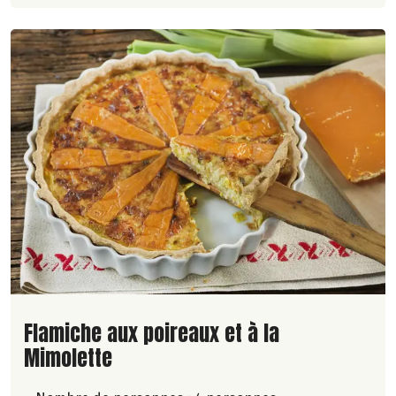
Lire la suite de la recette
Flamiche aux poireaux et à la
Mimolette