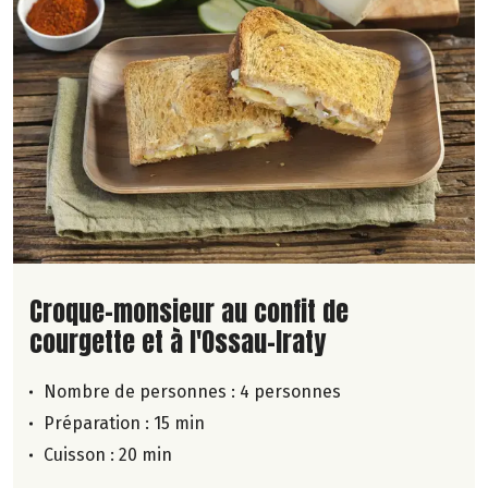
Lire la suite de la recette
Croque-monsieur au confit de
courgette et à l'Ossau-Iraty
Nombre de personnes :
4 personnes
Préparation : 15 min
Cuisson : 20 min