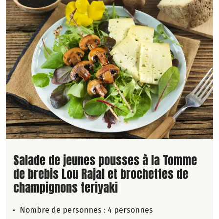
Lire la suite de la recette
Salade de jeunes pousses à la Tomme
de brebis Lou Rajal et brochettes de
champignons teriyaki
Nombre de personnes :
4 personnes