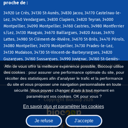
proche de :
34920 Le Crès, 34130 St-Aunès, 34830 Jacou, 34170 Castelnau-le-
Lez, 34740 Vendargues, 34830 Clapiers, 34820 Teyran, 34000
Montpellier, 34090 Montpellier, 34160 Castries, 34980 Montferrier
s/Lez, 34130 Mauguio, 34670 Baillargues, 34820 Assas, 34970
Lattes, 34980 St-Clément-de-Rivière, 34670 St-Brès, 34470 Pérols,
34080 Montpellier, 34070 Montpellier, 34730 Prades-le-Lez,
34130 Mudaison, 34730 St-Vincent-de-Barbeyrargues, 34820
Guzargues, 34160 Sussargues, 34990 Juvignac, 34160 St-Geniès-
des-Mourgues, 34130 Valergues, 34430 St-Jean-de-Védas, 34790
Afin de vous offrir la meilleure expérience possible, Biocoop utilise
Grabels
des cookies : pour assurer une performance optimale du site, pour
récolter des statistiques afin d'analyser le trafic et la performance
du site et vous proposer une navigation personnalisée en toute
sécurité. Vous pouvez changer d'avis à tout moment en
Biocoop.fr
Le réseau Biocoop
paramétrant vos cookies. OK pour vous ?
Copyright Biocoop 2026
En savoir plus et paramétrer les cookies
Je refuse
J'accepte
Réalisé par