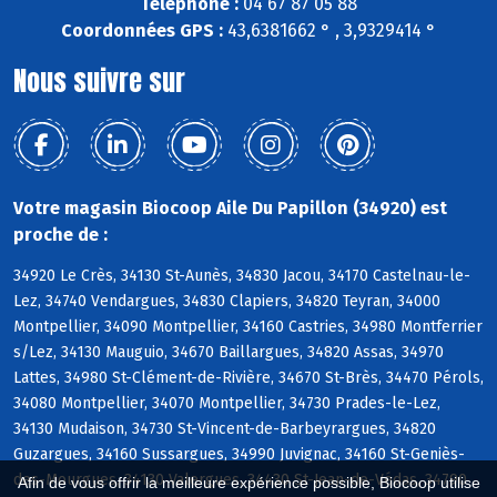
Téléphone :
04 67 87 05 88
Coordonnées GPS :
43,6381662 ° , 3,9329414 °
Nous suivre sur
Votre magasin Biocoop Aile Du Papillon (34920) est
proche de :
34920 Le Crès, 34130 St-Aunès, 34830 Jacou, 34170 Castelnau-le-
Lez, 34740 Vendargues, 34830 Clapiers, 34820 Teyran, 34000
Montpellier, 34090 Montpellier, 34160 Castries, 34980 Montferrier
s/Lez, 34130 Mauguio, 34670 Baillargues, 34820 Assas, 34970
Lattes, 34980 St-Clément-de-Rivière, 34670 St-Brès, 34470 Pérols,
34080 Montpellier, 34070 Montpellier, 34730 Prades-le-Lez,
34130 Mudaison, 34730 St-Vincent-de-Barbeyrargues, 34820
Guzargues, 34160 Sussargues, 34990 Juvignac, 34160 St-Geniès-
des-Mourgues, 34130 Valergues, 34430 St-Jean-de-Védas, 34790
Afin de vous offrir la meilleure expérience possible, Biocoop utilise