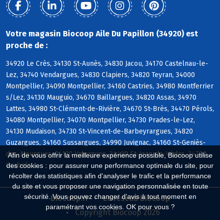
Votre magasin Biocoop Aile Du Papillon (34920) est
proche de :
34920 Le Crès, 34130 St-Aunès, 34830 Jacou, 34170 Castelnau-le-
Lez, 34740 Vendargues, 34830 Clapiers, 34820 Teyran, 34000
Montpellier, 34090 Montpellier, 34160 Castries, 34980 Montferrier
s/Lez, 34130 Mauguio, 34670 Baillargues, 34820 Assas, 34970
Lattes, 34980 St-Clément-de-Rivière, 34670 St-Brès, 34470 Pérols,
34080 Montpellier, 34070 Montpellier, 34730 Prades-le-Lez,
34130 Mudaison, 34730 St-Vincent-de-Barbeyrargues, 34820
Guzargues, 34160 Sussargues, 34990 Juvignac, 34160 St-Geniès-
des-Mourgues, 34130 Valergues, 34430 St-Jean-de-Védas, 34790
Afin de vous offrir la meilleure expérience possible, Biocoop utilise
Grabels
des cookies : pour assurer une performance optimale du site, pour
récolter des statistiques afin d'analyser le trafic et la performance
du site et vous proposer une navigation personnalisée en toute
sécurité. Vous pouvez changer d'avis à tout moment en
Biocoop.fr
Le réseau Biocoop
paramétrant vos cookies. OK pour vous ?
Copyright Biocoop 2026