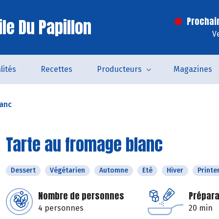
le Du Papillon
Prochai
V
lités
Recettes
Producteurs
Magazines
lanc
Tarte au fromage blanc
Dessert
Végétarien
Automne
Eté
Hiver
Print
Nombre de personnes
Prépara
4 personnes
20 min