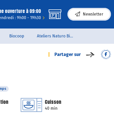
ne ouverture à 09:00
Newsletter
endredi : 9h00 - 19h30
Biocoop
Ateliers Naturo Biocoop L'Aile du Papillon
Partager sur
emps
tion
Cuisson
40 min