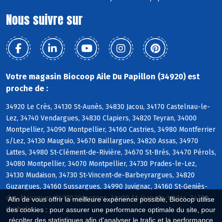
Nous suivre sur
Votre magasin Biocoop Aile Du Papillon (34920) est
proche de :
34920 Le Crès, 34130 St-Aunès, 34830 Jacou, 34170 Castelnau-le-
Lez, 34740 Vendargues, 34830 Clapiers, 34820 Teyran, 34000
Montpellier, 34090 Montpellier, 34160 Castries, 34980 Montferrier
s/Lez, 34130 Mauguio, 34670 Baillargues, 34820 Assas, 34970
Lattes, 34980 St-Clément-de-Rivière, 34670 St-Brès, 34470 Pérols,
34080 Montpellier, 34070 Montpellier, 34730 Prades-le-Lez,
34130 Mudaison, 34730 St-Vincent-de-Barbeyrargues, 34820
Guzargues, 34160 Sussargues, 34990 Juvignac, 34160 St-Geniès-
des-Mourgues, 34130 Valergues, 34430 St-Jean-de-Védas, 34790
Afin de vous offrir la meilleure expérience possible, Biocoop utilise
Grabels
des cookies : pour assurer une performance optimale du site, pour
récolter des statistiques afin d'analyser le trafic et la performance