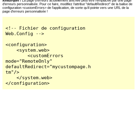
Remarques :
La page d'erreurs actuellement affichée peut être remplacée par une page
d'erreurs personnalisée. Pour ce faire, modifiez l'attribut "defaultRedirect" de la balise de
configuration <customErrors> de l'application, de sorte qu'il pointe vers une URL de la
page d'erreurs personnalisée !
<!-- Fichier de configuration 
Web.Config -->

<configuration>

    <system.web>

        <customErrors 
mode="RemoteOnly" 
defaultRedirect="mycustompage.h
tm"/>

    </system.web>

</configuration>