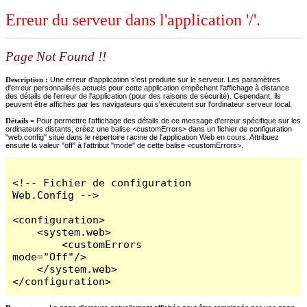
Erreur du serveur dans l'application '/'.
Page Not Found !!
Description :
Une erreur d'application s'est produite sur le serveur. Les paramètres
d'erreur personnalisés actuels pour cette application empêchent l'affichage à distance
des détails de l'erreur de l'application (pour des raisons de sécurité). Cependant, ils
peuvent être affichés par les navigateurs qui s'exécutent sur l'ordinateur serveur local.
Détails =
Pour permettre l'affichage des détails de ce message d'erreur spécifique sur les
ordinateurs distants, créez une balise <customErrors> dans un fichier de configuration
"web.config" situé dans le répertoire racine de l'application Web en cours. Attribuez
ensuite la valeur "off" à l'attribut "mode" de cette balise <customErrors>.
<!-- Fichier de configuration 
Web.Config -->

<configuration>

    <system.web>

        <customErrors 
mode="Off"/>

    </system.web>

</configuration>