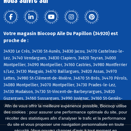
Votre magasin Biocoop Aile Du Papillon (34920) est
proche de :
34920 Le Crès, 34130 St-Aunès, 34830 Jacou, 34170 Castelnau-le-
Lez, 34740 Vendargues, 34830 Clapiers, 34820 Teyran, 34000
Montpellier, 34090 Montpellier, 34160 Castries, 34980 Montferrier
s/Lez, 34130 Mauguio, 34670 Baillargues, 34820 Assas, 34970
Lattes, 34980 St-Clément-de-Rivière, 34670 St-Brès, 34470 Pérols,
34080 Montpellier, 34070 Montpellier, 34730 Prades-le-Lez,
34130 Mudaison, 34730 St-Vincent-de-Barbeyrargues, 34820
Guzargues, 34160 Sussargues, 34990 Juvignac, 34160 St-Geniès-
des-Mourgues, 34130 Valergues, 34430 St-Jean-de-Védas, 34790
Afin de vous offrir la meilleure expérience possible, Biocoop utilise
Grabels
des cookies : pour assurer une performance optimale du site, pour
récolter des statistiques afin d'analyser le trafic et la performance
du site et vous proposer une navigation personnalisée en toute
sécurité. Vous pouvez changer d'avis à tout moment en