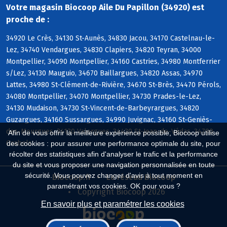
Votre magasin Biocoop Aile Du Papillon (34920) est
proche de :
34920 Le Crès, 34130 St-Aunès, 34830 Jacou, 34170 Castelnau-le-
Lez, 34740 Vendargues, 34830 Clapiers, 34820 Teyran, 34000
Montpellier, 34090 Montpellier, 34160 Castries, 34980 Montferrier
s/Lez, 34130 Mauguio, 34670 Baillargues, 34820 Assas, 34970
Lattes, 34980 St-Clément-de-Rivière, 34670 St-Brès, 34470 Pérols,
34080 Montpellier, 34070 Montpellier, 34730 Prades-le-Lez,
34130 Mudaison, 34730 St-Vincent-de-Barbeyrargues, 34820
Guzargues, 34160 Sussargues, 34990 Juvignac, 34160 St-Geniès-
des-Mourgues, 34130 Valergues, 34430 St-Jean-de-Védas, 34790
Afin de vous offrir la meilleure expérience possible, Biocoop utilise
Grabels
des cookies : pour assurer une performance optimale du site, pour
récolter des statistiques afin d'analyser le trafic et la performance
du site et vous proposer une navigation personnalisée en toute
sécurité. Vous pouvez changer d'avis à tout moment en
Biocoop.fr
Le réseau Biocoop
paramétrant vos cookies. OK pour vous ?
Copyright Biocoop 2026
En savoir plus et paramétrer les cookies