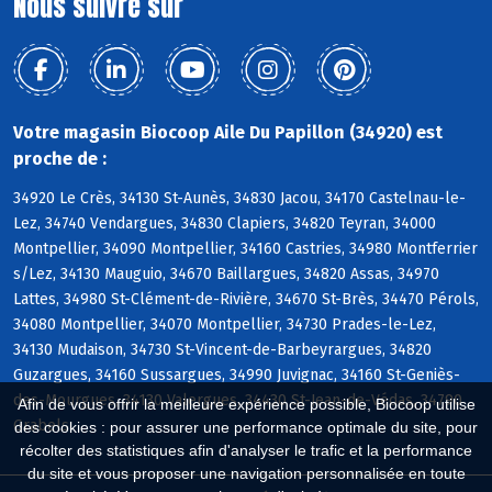
Nous suivre sur
Votre magasin Biocoop Aile Du Papillon (34920) est
proche de :
34920 Le Crès, 34130 St-Aunès, 34830 Jacou, 34170 Castelnau-le-
Lez, 34740 Vendargues, 34830 Clapiers, 34820 Teyran, 34000
Montpellier, 34090 Montpellier, 34160 Castries, 34980 Montferrier
s/Lez, 34130 Mauguio, 34670 Baillargues, 34820 Assas, 34970
Lattes, 34980 St-Clément-de-Rivière, 34670 St-Brès, 34470 Pérols,
34080 Montpellier, 34070 Montpellier, 34730 Prades-le-Lez,
34130 Mudaison, 34730 St-Vincent-de-Barbeyrargues, 34820
Guzargues, 34160 Sussargues, 34990 Juvignac, 34160 St-Geniès-
des-Mourgues, 34130 Valergues, 34430 St-Jean-de-Védas, 34790
Afin de vous offrir la meilleure expérience possible, Biocoop utilise
Grabels
des cookies : pour assurer une performance optimale du site, pour
récolter des statistiques afin d'analyser le trafic et la performance
du site et vous proposer une navigation personnalisée en toute