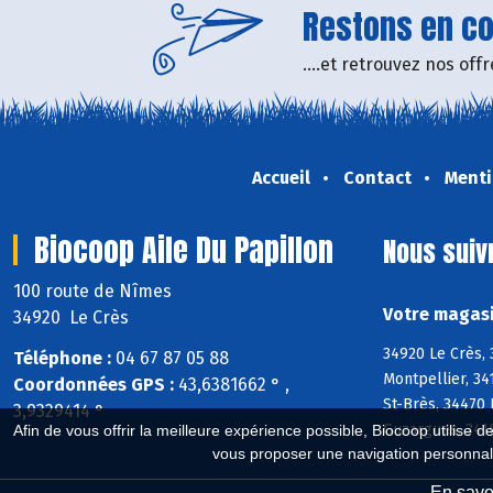
Restons en con
....et retrouvez nos of
Accueil
Contact
Menti
Biocoop Aile Du Papillon
Nous suiv
100 route de Nîmes
Votre magasi
34920 Le Crès
34920 Le Crès, 
Téléphone :
04 67 87 05 88
Montpellier, 34
Coordonnées GPS :
43,6381662 ° ,
St-Brès, 34470 
3,9329414 °
Guzargues, 341
Afin de vous offrir la meilleure expérience possible, Biocoop utilise d
vous proposer une navigation personnal
En savoi