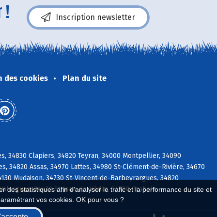
 !
Inscription newsletter
n des cookies
Plan du site
s, 34830 Clapiers, 34820 Teyran, 34000 Montpellier, 34090
es, 34820 Assas, 34970 Lattes, 34980 St-Clément-de-Rivière, 34670
34130 Mudaison, 34730 St-Vincent-de-Barbeyrargues, 34820
Valergues, 34430 St-Jean-de-Védas, 34790 Grabels
 des statistiques afin d'analyser le trafic et la performance du site et
paramétrant vos cookies. OK pour vous ?
'accepte