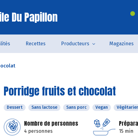
le Du Papillon
lités
Recettes
Producteurs
Magazines
hocolat
Porridge fruits et chocolat
Dessert
Sans lactose
Sans porc
Vegan
Végétarie
Nombre de personnes
Prépara
4 personnes
15 min