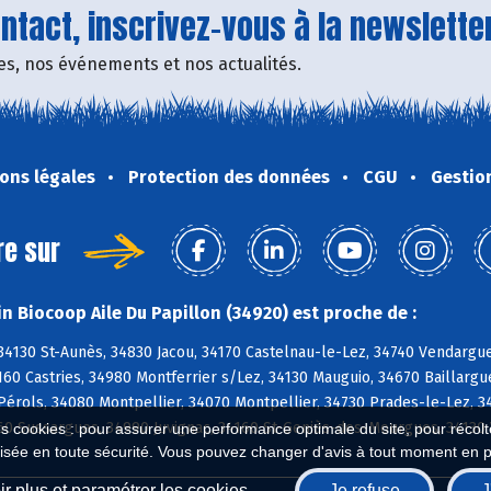
tact, inscrivez-vous à la newsletter
fres, nos événements et nos actualités.
ons légales
Protection des données
CGU
Gestio
re sur
n Biocoop Aile Du Papillon (34920) est proche de :
34130 St-Aunès, 34830 Jacou, 34170 Castelnau-le-Lez, 34740 Vendargue
160 Castries, 34980 Montferrier s/Lez, 34130 Mauguio, 34670 Baillargu
Pérols, 34080 Montpellier, 34070 Montpellier, 34730 Prades-le-Lez, 
60 Sussargues, 34990 Juvignac, 34160 St-Geniès-des-Mourgues, 34130 
es cookies : pour assurer une performance optimale du site, pour récolter
isée en toute sécurité. Vous pouvez changer d'avis à tout moment en 
r plus et paramétrer les cookies
Je refuse
J