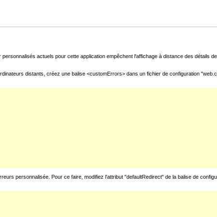
 personnalisés actuels pour cette application empêchent l'affichage à distance des détails de 
rdinateurs distants, créez une balise <customErrors> dans un fichier de configuration "web.con
urs personnalisée. Pour ce faire, modifiez l'attribut "defaultRedirect" de la balise de config