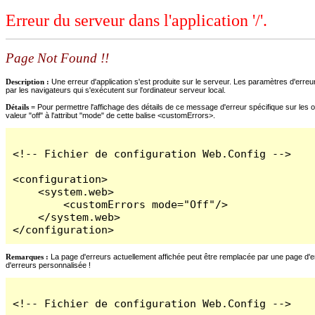
Erreur du serveur dans l'application '/'.
Page Not Found !!
Description :
Une erreur d'application s'est produite sur le serveur. Les paramètres d'erreur
par les navigateurs qui s'exécutent sur l'ordinateur serveur local.
Détails =
Pour permettre l'affichage des détails de ce message d'erreur spécifique sur les o
valeur "off" à l'attribut "mode" de cette balise <customErrors>.
<!-- Fichier de configuration Web.Config -->

<configuration>

    <system.web>

        <customErrors mode="Off"/>

    </system.web>

</configuration>
Remarques :
La page d'erreurs actuellement affichée peut être remplacée par une page d'erre
d'erreurs personnalisée !
<!-- Fichier de configuration Web.Config -->
