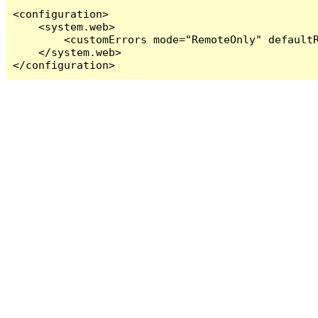
<configuration>

    <system.web>

        <customErrors mode="RemoteOnly" defaultR
    </system.web>

</configuration>