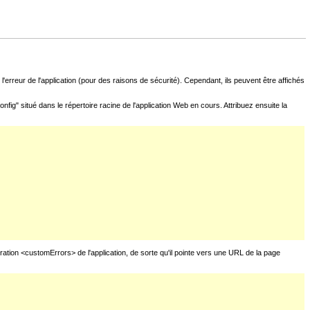
l'erreur de l'application (pour des raisons de sécurité). Cependant, ils peuvent être affichés
fig" situé dans le répertoire racine de l'application Web en cours. Attribuez ensuite la
uration <customErrors> de l'application, de sorte qu'il pointe vers une URL de la page