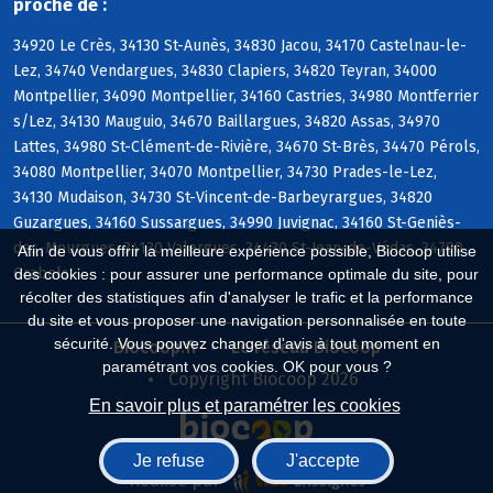
proche de :
34920 Le Crès, 34130 St-Aunès, 34830 Jacou, 34170 Castelnau-le-
Lez, 34740 Vendargues, 34830 Clapiers, 34820 Teyran, 34000
Montpellier, 34090 Montpellier, 34160 Castries, 34980 Montferrier
s/Lez, 34130 Mauguio, 34670 Baillargues, 34820 Assas, 34970
Lattes, 34980 St-Clément-de-Rivière, 34670 St-Brès, 34470 Pérols,
34080 Montpellier, 34070 Montpellier, 34730 Prades-le-Lez,
34130 Mudaison, 34730 St-Vincent-de-Barbeyrargues, 34820
Guzargues, 34160 Sussargues, 34990 Juvignac, 34160 St-Geniès-
des-Mourgues, 34130 Valergues, 34430 St-Jean-de-Védas, 34790
Afin de vous offrir la meilleure expérience possible, Biocoop utilise
Grabels
des cookies : pour assurer une performance optimale du site, pour
récolter des statistiques afin d'analyser le trafic et la performance
du site et vous proposer une navigation personnalisée en toute
sécurité. Vous pouvez changer d'avis à tout moment en
Biocoop.fr
Le réseau Biocoop
paramétrant vos cookies. OK pour vous ?
Copyright Biocoop 2026
En savoir plus et paramétrer les cookies
Je refuse
J'accepte
Réalisé par