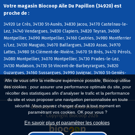
Votre magasin Biocoop Aile Du Papillon (34920) est
proche de :
34920 Le Crès, 34130 St-Aunès, 34830 Jacou, 34170 Castelnau-le-
Lez, 34740 Vendargues, 34830 Clapiers, 34820 Teyran, 34000
Montpellier, 34090 Montpellier, 34160 Castries, 34980 Montferrier
s/Lez, 34130 Mauguio, 34670 Baillargues, 34820 Assas, 34970
Lattes, 34980 St-Clément-de-Rivière, 34670 St-Brès, 34470 Pérols,
34080 Montpellier, 34070 Montpellier, 34730 Prades-le-Lez,
34130 Mudaison, 34730 St-Vincent-de-Barbeyrargues, 34820
Guzargues, 34160 Sussargues, 34990 Juvignac, 34160 St-Geniès-
des-Mourgues, 34130 Valergues, 34430 St-Jean-de-Védas, 34790
Afin de vous offrir la meilleure expérience possible, Biocoop utilise
Grabels
des cookies : pour assurer une performance optimale du site, pour
récolter des statistiques afin d'analyser le trafic et la performance
du site et vous proposer une navigation personnalisée en toute
sécurité. Vous pouvez changer d'avis à tout moment en
Biocoop.fr
Le réseau Biocoop
paramétrant vos cookies. OK pour vous ?
Copyright Biocoop 2026
En savoir plus et paramétrer les cookies