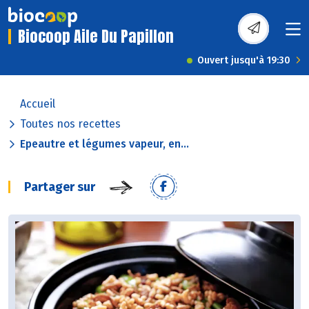
Biocoop Aile Du Papillon
Ouvert jusqu'à 19:30
Accueil
Toutes nos recettes
Epeautre et légumes vapeur, en...
Partager sur