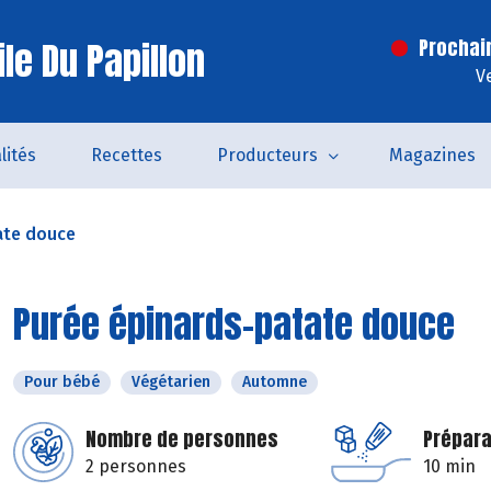
le Du Papillon
Prochai
V
lités
Recettes
Producteurs
Magazines
ate douce
Purée épinards-patate douce
Pour bébé
Végétarien
Automne
Nombre de personnes
Prépara
2 personnes
10 min