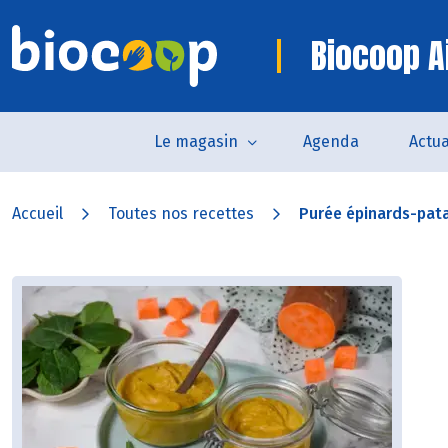
Biocoop Ai
Le magasin
Agenda
Actua
Accueil
Toutes nos recettes
Purée épinards-pat