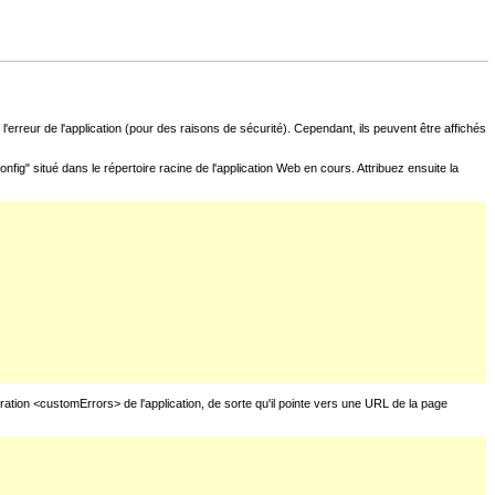
l'erreur de l'application (pour des raisons de sécurité). Cependant, ils peuvent être affichés
fig" situé dans le répertoire racine de l'application Web en cours. Attribuez ensuite la
uration <customErrors> de l'application, de sorte qu'il pointe vers une URL de la page