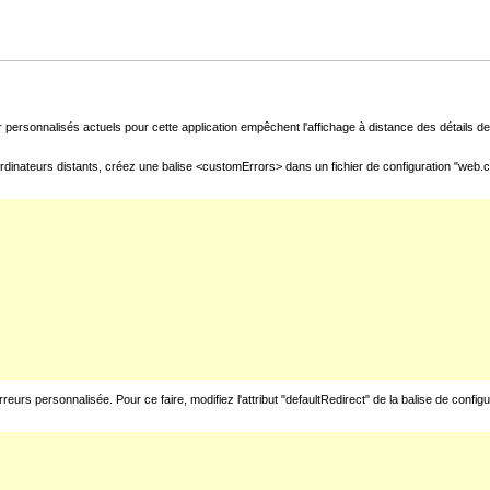
 personnalisés actuels pour cette application empêchent l'affichage à distance des détails de 
rdinateurs distants, créez une balise <customErrors> dans un fichier de configuration "web.con
urs personnalisée. Pour ce faire, modifiez l'attribut "defaultRedirect" de la balise de config