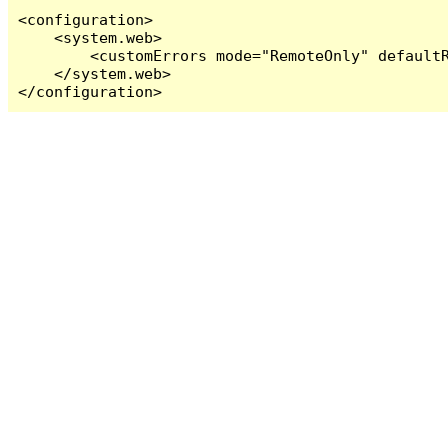
<configuration>

    <system.web>

        <customErrors mode="RemoteOnly" defaultR
    </system.web>

</configuration>