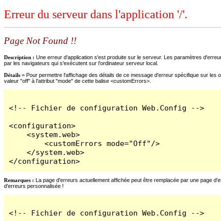
Erreur du serveur dans l'application '/'.
Page Not Found !!
Description :
Une erreur d'application s'est produite sur le serveur. Les paramètres d'erreur
par les navigateurs qui s'exécutent sur l'ordinateur serveur local.
Détails =
Pour permettre l'affichage des détails de ce message d'erreur spécifique sur les o
valeur "off" à l'attribut "mode" de cette balise <customErrors>.
<!-- Fichier de configuration Web.Config -->

<configuration>

    <system.web>

        <customErrors mode="Off"/>

    </system.web>

</configuration>
Remarques :
La page d'erreurs actuellement affichée peut être remplacée par une page d'erre
d'erreurs personnalisée !
<!-- Fichier de configuration Web.Config -->
