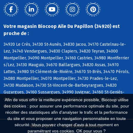
Votre magasin Biocoop Aile Du Papillon (34920) est
proche de :
34920 Le Crès, 34130 St-Aunès, 34830 Jacou, 34170 Castelnau-le-
Lez, 34740 Vendargues, 34830 Clapiers, 34820 Teyran, 34000
Montpellier, 34090 Montpellier, 34160 Castries, 34980 Montferrier
s/Lez, 34130 Mauguio, 34670 Baillargues, 34820 Assas, 34970
Lattes, 34980 St-Clément-de-Rivière, 34670 St-Brès, 34470 Pérols,
34080 Montpellier, 34070 Montpellier, 34730 Prades-le-Lez,
34130 Mudaison, 34730 St-Vincent-de-Barbeyrargues, 34820
Guzargues, 34160 Sussargues, 34990 Juvignac, 34160 St-Geniès-
des-Mourgues, 34130 Valergues, 34430 St-Jean-de-Védas, 34790
Afin de vous offrir la meilleure expérience possible, Biocoop utilise
Grabels
des cookies : pour assurer une performance optimale du site, pour
récolter des statistiques afin d'analyser le trafic et la performance
du site et vous proposer une navigation personnalisée en toute
sécurité. Vous pouvez changer d'avis à tout moment en
Biocoop.fr
Le réseau Biocoop
paramétrant vos cookies. OK pour vous ?