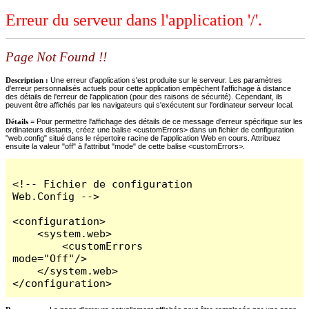
Erreur du serveur dans l'application '/'.
Page Not Found !!
Description :
Une erreur d'application s'est produite sur le serveur. Les paramètres
d'erreur personnalisés actuels pour cette application empêchent l'affichage à distance
des détails de l'erreur de l'application (pour des raisons de sécurité). Cependant, ils
peuvent être affichés par les navigateurs qui s'exécutent sur l'ordinateur serveur local.
Détails =
Pour permettre l'affichage des détails de ce message d'erreur spécifique sur les
ordinateurs distants, créez une balise <customErrors> dans un fichier de configuration
"web.config" situé dans le répertoire racine de l'application Web en cours. Attribuez
ensuite la valeur "off" à l'attribut "mode" de cette balise <customErrors>.
<!-- Fichier de configuration 
Web.Config -->

<configuration>

    <system.web>

        <customErrors 
mode="Off"/>

    </system.web>

</configuration>