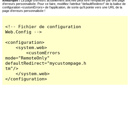
Remarques :
La page d'erreurs actuellement affichée peut être remplacée par une page
d'erreurs personnalisée. Pour ce faire, modifiez l'attribut "defaultRedirect" de la balise de
configuration <customErrors> de l'application, de sorte qu'il pointe vers une URL de la
page d'erreurs personnalisée !
<!-- Fichier de configuration 
Web.Config -->

<configuration>

    <system.web>

        <customErrors 
mode="RemoteOnly" 
defaultRedirect="mycustompage.h
tm"/>

    </system.web>

</configuration>