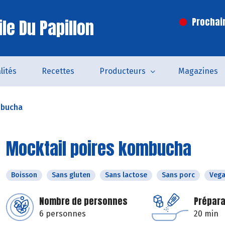
le Du Papillon
Prochai
lités
Recettes
Producteurs
Magazines
mbucha
Mocktail poires kombucha
Boisson
Sans gluten
Sans lactose
Sans porc
Veg
Nombre de personnes
Prépara
6 personnes
20 min