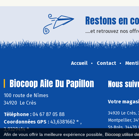
Restons en con
....et retrouvez nos of
Accueil
Contact
Menti
Biocoop Aile Du Papillon
Nous suiv
100 route de Nîmes
Votre magasi
34920 Le Crès
34920 Le Crès, 
Téléphone :
04 67 87 05 88
Montpellier, 34
Coordonnées GPS :
43,6381662 ° ,
St-Brès, 34470 
3,9329414 °
Afin de vous offrir la meilleure expérience possible, Biocoop utilise d
Guzargues, 341