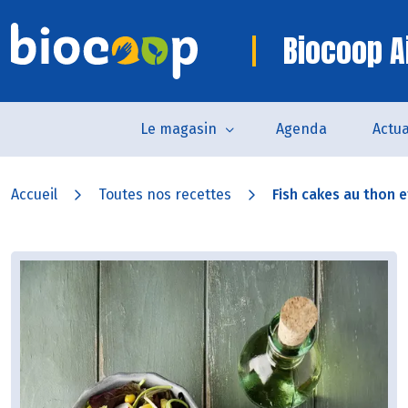
Biocoop Ai
Le magasin
Agenda
Actua
Accueil
Toutes nos recettes
Fish cakes au thon et