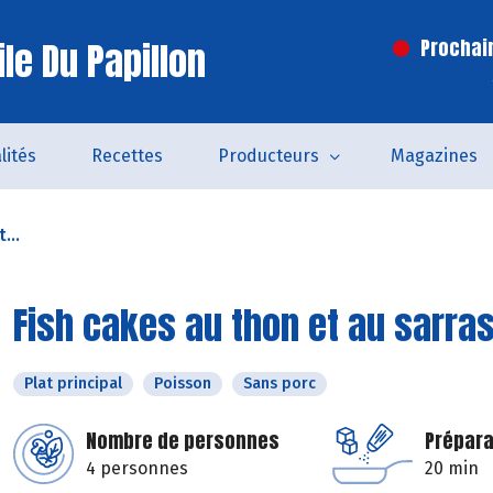
le Du Papillon
Prochai
lités
Recettes
Producteurs
Magazines
...
Fish cakes au thon et au sarras
Plat principal
Poisson
Sans porc
Nombre de personnes
Prépara
4 personnes
20 min