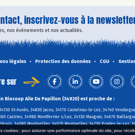
tact, inscrivez-vous à la newsletter
fres, nos événements et nos actualités.
ons légales
Protection des données
CGU
Gestio
re sur
n Biocoop Aile Du Papillon (34920) est proche de :
34130 St-Aunès, 34830 Jacou, 34170 Castelnau-le-Lez, 34740 Vendargue
160 Castries, 34980 Montferrier s/Lez, 34130 Mauguio, 34670 Baillargu
Pérols, 34080 Montpellier, 34070 Montpellier, 34730 Prades-le-Lez, 
es cookies : pour assurer une performance optimale du site, pour récolter
60 Sussargues, 34990 Juvignac, 34160 St-Geniès-des-Mourgues, 34130 