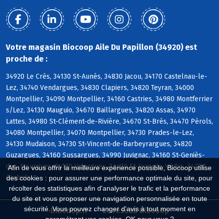
Votre magasin Biocoop Aile Du Papillon (34920) est
proche de :
34920 Le Crès, 34130 St-Aunès, 34830 Jacou, 34170 Castelnau-le-
Lez, 34740 Vendargues, 34830 Clapiers, 34820 Teyran, 34000
Montpellier, 34090 Montpellier, 34160 Castries, 34980 Montferrier
s/Lez, 34130 Mauguio, 34670 Baillargues, 34820 Assas, 34970
Lattes, 34980 St-Clément-de-Rivière, 34670 St-Brès, 34470 Pérols,
34080 Montpellier, 34070 Montpellier, 34730 Prades-le-Lez,
34130 Mudaison, 34730 St-Vincent-de-Barbeyrargues, 34820
Guzargues, 34160 Sussargues, 34990 Juvignac, 34160 St-Geniès-
des-Mourgues, 34130 Valergues, 34430 St-Jean-de-Védas, 34790
Afin de vous offrir la meilleure expérience possible, Biocoop utilise
Grabels
des cookies : pour assurer une performance optimale du site, pour
récolter des statistiques afin d'analyser le trafic et la performance
du site et vous proposer une navigation personnalisée en toute
sécurité. Vous pouvez changer d'avis à tout moment en
Biocoop.fr
Le réseau Biocoop