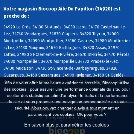
Votre magasin Biocoop Aile Du Papillon (34920) est
proche de :
34920 Le Crès, 34130 St-Aunès, 34830 Jacou, 34170 Castelnau-le-
Lez, 34740 Vendargues, 34830 Clapiers, 34820 Teyran, 34000
Montpellier, 34090 Montpellier, 34160 Castries, 34980 Montferrier
s/Lez, 34130 Mauguio, 34670 Baillargues, 34820 Assas, 34970
Lattes, 34980 St-Clément-de-Rivière, 34670 St-Brès, 34470 Pérols,
34080 Montpellier, 34070 Montpellier, 34730 Prades-le-Lez,
34130 Mudaison, 34730 St-Vincent-de-Barbeyrargues, 34820
Guzargues, 34160 Sussargues, 34990 Juvignac, 34160 St-Geniès-
des-Mourgues, 34130 Valergues, 34430 St-Jean-de-Védas, 34790
Afin de vous offrir la meilleure expérience possible, Biocoop utilise
Grabels
des cookies : pour assurer une performance optimale du site, pour
récolter des statistiques afin d'analyser le trafic et la performance
du site et vous proposer une navigation personnalisée en toute
sécurité. Vous pouvez changer d'avis à tout moment en
Biocoop.fr
Le réseau Biocoop
paramétrant vos cookies. OK pour vous ?
Copyright Biocoop 2026
En savoir plus et paramétrer les cookies