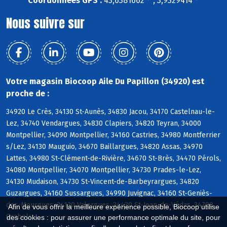
Coordonnées GPS :
43,6381662 ° , 3,9329414 °
Nous suivre sur
Votre magasin Biocoop Aile Du Papillon (34920) est
proche de :
34920 Le Crès, 34130 St-Aunès, 34830 Jacou, 34170 Castelnau-le-
Lez, 34740 Vendargues, 34830 Clapiers, 34820 Teyran, 34000
Montpellier, 34090 Montpellier, 34160 Castries, 34980 Montferrier
s/Lez, 34130 Mauguio, 34670 Baillargues, 34820 Assas, 34970
Lattes, 34980 St-Clément-de-Rivière, 34670 St-Brès, 34470 Pérols,
34080 Montpellier, 34070 Montpellier, 34730 Prades-le-Lez,
34130 Mudaison, 34730 St-Vincent-de-Barbeyrargues, 34820
Guzargues, 34160 Sussargues, 34990 Juvignac, 34160 St-Geniès-
des-Mourgues, 34130 Valergues, 34430 St-Jean-de-Védas, 34790
Afin de vous offrir la meilleure expérience possible, Biocoop utilise
Grabels
des cookies : pour assurer une performance optimale du site, pour