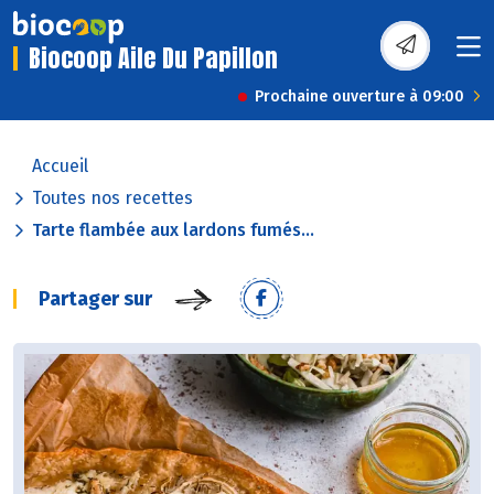
Biocoop Aile Du Papillon
Prochaine ouverture à 09:00
Accueil
Toutes nos recettes
Tarte flambée aux lardons fumés...
Partager sur