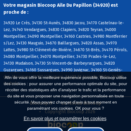
Votre magasin Biocoop Aile Du Papillon (34920) est
proche de :
34920 Le Crès, 34130 St-Aunès, 34830 Jacou, 34170 Castelnau-le-
Lez, 34740 Vendargues, 34830 Clapiers, 34820 Teyran, 34000
Montpellier, 34090 Montpellier, 34160 Castries, 34980 Montferrier
s/Lez, 34130 Mauguio, 34670 Baillargues, 34820 Assas, 34970
Lattes, 34980 St-Clément-de-Rivière, 34670 St-Brès, 34470 Pérols,
34080 Montpellier, 34070 Montpellier, 34730 Prades-le-Lez,
34130 Mudaison, 34730 St-Vincent-de-Barbeyrargues, 34820
Guzargues, 34160 Sussargues, 34990 Juvignac, 34160 St-Geniès-
des-Mourgues, 34130 Valergues, 34430 St-Jean-de-Védas, 34790
Afin de vous offrir la meilleure expérience possible, Biocoop utilise
Grabels
des cookies : pour assurer une performance optimale du site, pour
récolter des statistiques afin d'analyser le trafic et la performance
du site et vous proposer une navigation personnalisée en toute
sécurité. Vous pouvez changer d'avis à tout moment en
Biocoop.fr
Le réseau Biocoop
paramétrant vos cookies. OK pour vous ?
Copyright Biocoop 2026
En savoir plus et paramétrer les cookies