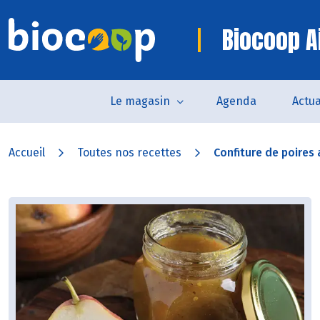
Biocoop Ai
Le magasin
Agenda
Actua
Accueil
Toutes nos recettes
Confiture de poires a