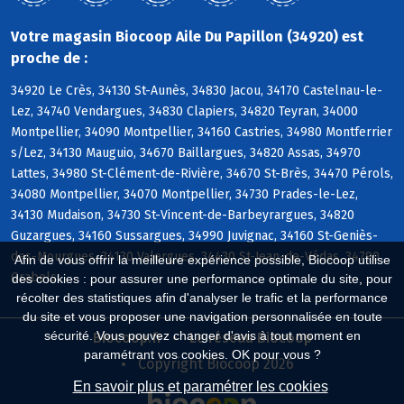
Votre magasin Biocoop Aile Du Papillon (34920) est
proche de :
34920 Le Crès, 34130 St-Aunès, 34830 Jacou, 34170 Castelnau-le-
Lez, 34740 Vendargues, 34830 Clapiers, 34820 Teyran, 34000
Montpellier, 34090 Montpellier, 34160 Castries, 34980 Montferrier
s/Lez, 34130 Mauguio, 34670 Baillargues, 34820 Assas, 34970
Lattes, 34980 St-Clément-de-Rivière, 34670 St-Brès, 34470 Pérols,
34080 Montpellier, 34070 Montpellier, 34730 Prades-le-Lez,
34130 Mudaison, 34730 St-Vincent-de-Barbeyrargues, 34820
Guzargues, 34160 Sussargues, 34990 Juvignac, 34160 St-Geniès-
des-Mourgues, 34130 Valergues, 34430 St-Jean-de-Védas, 34790
Afin de vous offrir la meilleure expérience possible, Biocoop utilise
Grabels
des cookies : pour assurer une performance optimale du site, pour
récolter des statistiques afin d'analyser le trafic et la performance
du site et vous proposer une navigation personnalisée en toute
sécurité. Vous pouvez changer d'avis à tout moment en
Biocoop.fr
Le réseau Biocoop
paramétrant vos cookies. OK pour vous ?
Copyright Biocoop 2026
En savoir plus et paramétrer les cookies