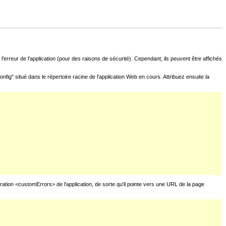
l'erreur de l'application (pour des raisons de sécurité). Cependant, ils peuvent être affichés
fig" situé dans le répertoire racine de l'application Web en cours. Attribuez ensuite la
uration <customErrors> de l'application, de sorte qu'il pointe vers une URL de la page