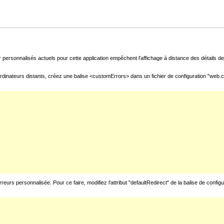
 personnalisés actuels pour cette application empêchent l'affichage à distance des détails de 
rdinateurs distants, créez une balise <customErrors> dans un fichier de configuration "web.con
urs personnalisée. Pour ce faire, modifiez l'attribut "defaultRedirect" de la balise de config