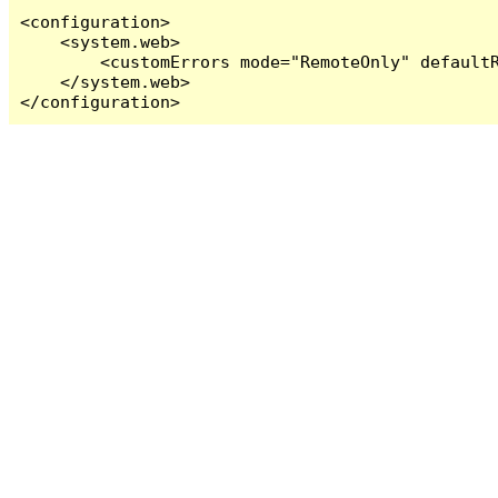
<configuration>

    <system.web>

        <customErrors mode="RemoteOnly" defaultR
    </system.web>

</configuration>