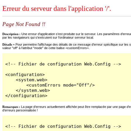
Erreur du serveur dans l'application '/'.
Page Not Found !!
Description :
Une erreur d'application s'est produite sur le serveur. Les paramètres d'erreur
par les navigateurs qui s'exécutent sur l'ordinateur serveur local.
Détails =
Pour permettre l'affichage des détails de ce message d'erreur spécifique sur les o
valeur "off" à l'attribut "mode" de cette balise <customErrors>.
<!-- Fichier de configuration Web.Config -->

<configuration>

    <system.web>

        <customErrors mode="Off"/>

    </system.web>

</configuration>
Remarques :
La page d'erreurs actuellement affichée peut être remplacée par une page d'erre
d'erreurs personnalisée !
<!-- Fichier de configuration Web.Config -->
