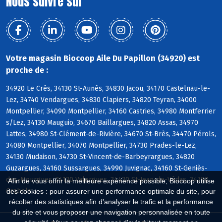
Nous suivre sur
Votre magasin Biocoop Aile Du Papillon (34920) est
proche de :
34920 Le Crès, 34130 St-Aunès, 34830 Jacou, 34170 Castelnau-le-
Lez, 34740 Vendargues, 34830 Clapiers, 34820 Teyran, 34000
Montpellier, 34090 Montpellier, 34160 Castries, 34980 Montferrier
s/Lez, 34130 Mauguio, 34670 Baillargues, 34820 Assas, 34970
Lattes, 34980 St-Clément-de-Rivière, 34670 St-Brès, 34470 Pérols,
34080 Montpellier, 34070 Montpellier, 34730 Prades-le-Lez,
34130 Mudaison, 34730 St-Vincent-de-Barbeyrargues, 34820
Guzargues, 34160 Sussargues, 34990 Juvignac, 34160 St-Geniès-
des-Mourgues, 34130 Valergues, 34430 St-Jean-de-Védas, 34790
Afin de vous offrir la meilleure expérience possible, Biocoop utilise
Grabels
des cookies : pour assurer une performance optimale du site, pour
récolter des statistiques afin d'analyser le trafic et la performance
du site et vous proposer une navigation personnalisée en toute