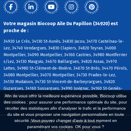
Votre magasin Biocoop Aile Du Papillon (34920) est
proche de :
34920 Le Crès, 34130 St-Aunès, 34830 Jacou, 34170 Castelnau-le-
Lez, 34740 Vendargues, 34830 Clapiers, 34820 Teyran, 34000
Montpellier, 34090 Montpellier, 34160 Castries, 34980 Montferrier
s/Lez, 34130 Mauguio, 34670 Baillargues, 34820 Assas, 34970
Lattes, 34980 St-Clément-de-Rivière, 34670 St-Brès, 34470 Pérols,
34080 Montpellier, 34070 Montpellier, 34730 Prades-le-Lez,
34130 Mudaison, 34730 St-Vincent-de-Barbeyrargues, 34820
Guzargues, 34160 Sussargues, 34990 Juvignac, 34160 St-Geniès-
des-Mourgues, 34130 Valergues, 34430 St-Jean-de-Védas, 34790
Afin de vous offrir la meilleure expérience possible, Biocoop utilise
Grabels
des cookies : pour assurer une performance optimale du site, pour
récolter des statistiques afin d'analyser le trafic et la performance
du site et vous proposer une navigation personnalisée en toute
sécurité. Vous pouvez changer d'avis à tout moment en
Biocoop.fr
Le réseau Biocoop
paramétrant vos cookies. OK pour vous ?
Copyright Biocoop 2026