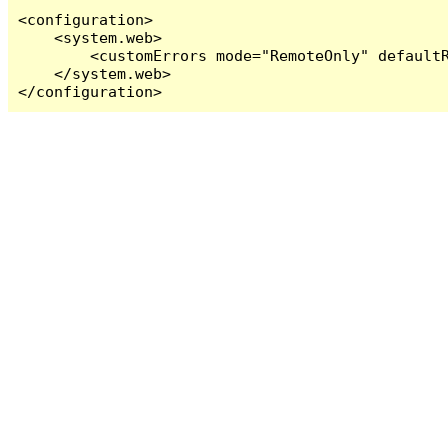
<configuration>

    <system.web>

        <customErrors mode="RemoteOnly" defaultR
    </system.web>

</configuration>