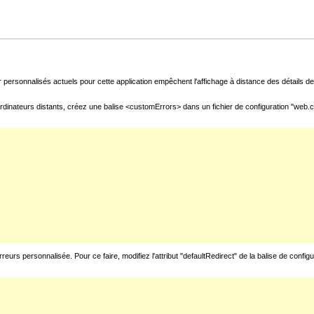
 personnalisés actuels pour cette application empêchent l'affichage à distance des détails de 
rdinateurs distants, créez une balise <customErrors> dans un fichier de configuration "web.con
urs personnalisée. Pour ce faire, modifiez l'attribut "defaultRedirect" de la balise de config