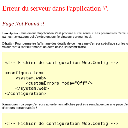
Erreur du serveur dans l'application '/'.
Page Not Found !!
Description :
Une erreur d'application s'est produite sur le serveur. Les paramètres d'erreur
par les navigateurs qui s'exécutent sur l'ordinateur serveur local.
Détails =
Pour permettre l'affichage des détails de ce message d'erreur spécifique sur les o
valeur "off" à l'attribut "mode" de cette balise <customErrors>.
<!-- Fichier de configuration Web.Config -->

<configuration>

    <system.web>

        <customErrors mode="Off"/>

    </system.web>

</configuration>
Remarques :
La page d'erreurs actuellement affichée peut être remplacée par une page d'erre
d'erreurs personnalisée !
<!-- Fichier de configuration Web.Config -->
