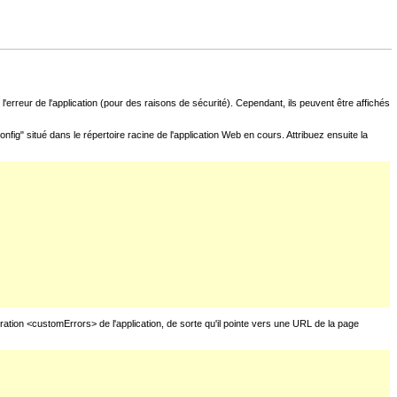
l'erreur de l'application (pour des raisons de sécurité). Cependant, ils peuvent être affichés
fig" situé dans le répertoire racine de l'application Web en cours. Attribuez ensuite la
uration <customErrors> de l'application, de sorte qu'il pointe vers une URL de la page