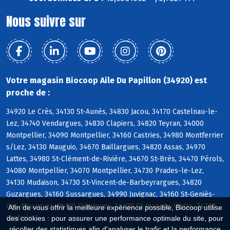
Nous suivre sur
Votre magasin Biocoop Aile Du Papillon (34920) est
proche de :
34920 Le Crès, 34130 St-Aunès, 34830 Jacou, 34170 Castelnau-le-
Lez, 34740 Vendargues, 34830 Clapiers, 34820 Teyran, 34000
Montpellier, 34090 Montpellier, 34160 Castries, 34980 Montferrier
s/Lez, 34130 Mauguio, 34670 Baillargues, 34820 Assas, 34970
Lattes, 34980 St-Clément-de-Rivière, 34670 St-Brès, 34470 Pérols,
34080 Montpellier, 34070 Montpellier, 34730 Prades-le-Lez,
34130 Mudaison, 34730 St-Vincent-de-Barbeyrargues, 34820
Guzargues, 34160 Sussargues, 34990 Juvignac, 34160 St-Geniès-
des-Mourgues, 34130 Valergues, 34430 St-Jean-de-Védas, 34790
Afin de vous offrir la meilleure expérience possible, Biocoop utilise
Grabels
des cookies : pour assurer une performance optimale du site, pour
récolter des statistiques afin d'analyser le trafic et la performance