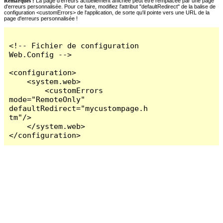
Remarques :
La page d'erreurs actuellement affichée peut être remplacée par une page
d'erreurs personnalisée. Pour ce faire, modifiez l'attribut "defaultRedirect" de la balise de
configuration <customErrors> de l'application, de sorte qu'il pointe vers une URL de la
page d'erreurs personnalisée !
<!-- Fichier de configuration 
Web.Config -->

<configuration>

    <system.web>

        <customErrors 
mode="RemoteOnly" 
defaultRedirect="mycustompage.h
tm"/>

    </system.web>

</configuration>