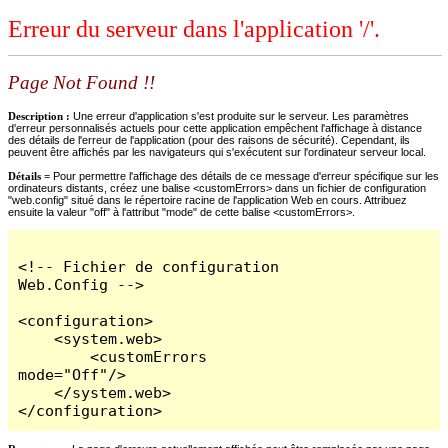
Erreur du serveur dans l'application '/'.
Page Not Found !!
Description :
Une erreur d'application s'est produite sur le serveur. Les paramètres
d'erreur personnalisés actuels pour cette application empêchent l'affichage à distance
des détails de l'erreur de l'application (pour des raisons de sécurité). Cependant, ils
peuvent être affichés par les navigateurs qui s'exécutent sur l'ordinateur serveur local.
Détails =
Pour permettre l'affichage des détails de ce message d'erreur spécifique sur les
ordinateurs distants, créez une balise <customErrors> dans un fichier de configuration
"web.config" situé dans le répertoire racine de l'application Web en cours. Attribuez
ensuite la valeur "off" à l'attribut "mode" de cette balise <customErrors>.
<!-- Fichier de configuration 
Web.Config -->

<configuration>

    <system.web>

        <customErrors 
mode="Off"/>

    </system.web>

</configuration>