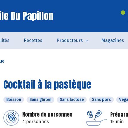
le Du Papillon
lités
Recettes
Producteurs
Magazines
que
Cocktail à la pastèque
Boisson
Sans gluten
Sans lactose
Sans porc
Veg
Nombre de personnes
Prépara
4 personnes
15 min